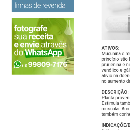
ATIVOS:
Mucunina e mu
princípio são
prurienina e n
venólico e gá
alívio na doen
no aumento da
DESCRIÇÃO:
Planta proven
Estimula tamb
muscular. Aum
também conhec
INDICAÇÕE/B