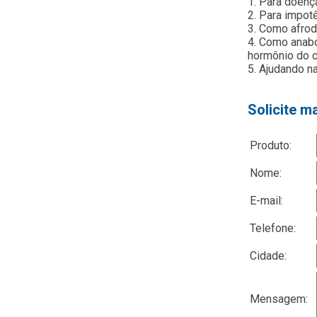
1. Para doenç
2. Para impotê
3. Como afrod
4. Como anabó
hormônio do 
5. Ajudando n